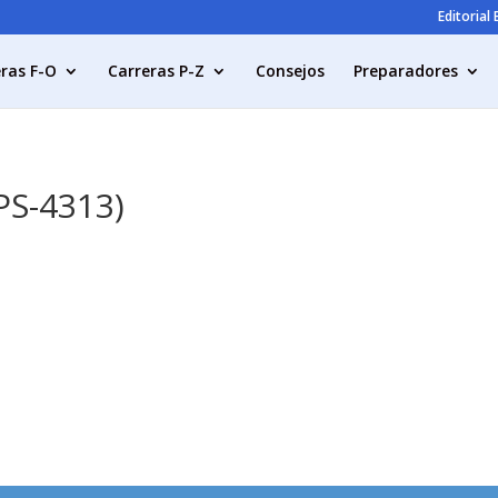
Editorial
ras F-O
Carreras P-Z
Consejos
Preparadores
PS-4313)