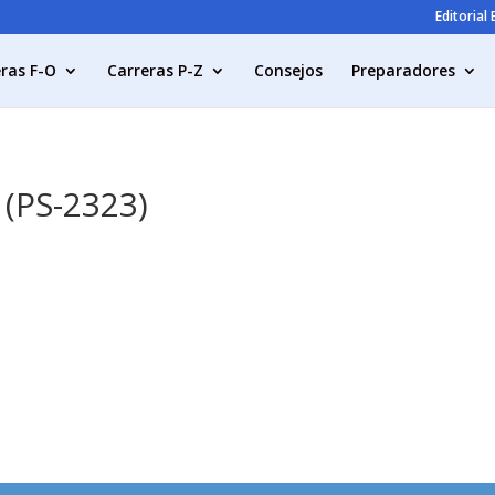
Editorial
ras F-O
Carreras P-Z
Consejos
Preparadores
 (PS-2323)