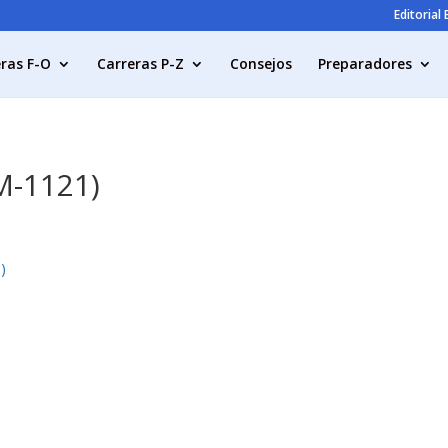
Editorial
ras F-O
Carreras P-Z
Consejos
Preparadores
M-1121)
)