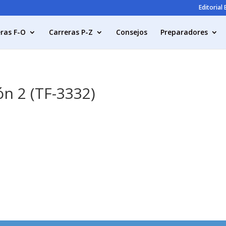
Editorial
ras F-O
Carreras P-Z
Consejos
Preparadores
́n 2 (TF-3332)