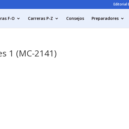
Editorial
ras F-O
Carreras P-Z
Consejos
Preparadores
es 1 (MC-2141)