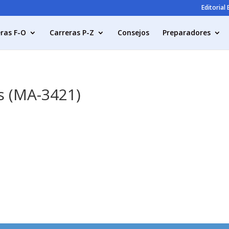
Editorial
ras F-O
Carreras P-Z
Consejos
Preparadores
s (MA-3421)