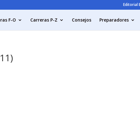
Editorial
ras F-O
Carreras P-Z
Consejos
Preparadores
11)