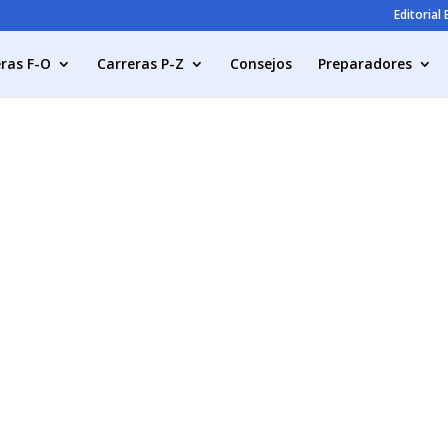
Editorial
ras F-O
Carreras P-Z
Consejos
Preparadores