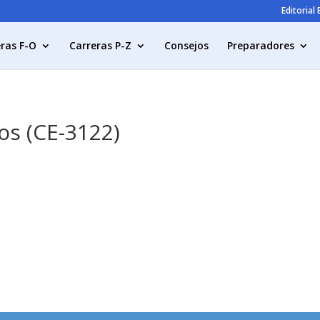
Editorial
ras F-O
Carreras P-Z
Consejos
Preparadores
os (CE-3122)