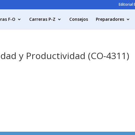
Editorial
ras F-O
Carreras P-Z
Consejos
Preparadores
alidad y Productividad (CO-4311)