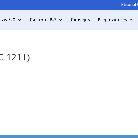
Editorial
ras F-O
Carreras P-Z
Consejos
Preparadores
EC-1211)