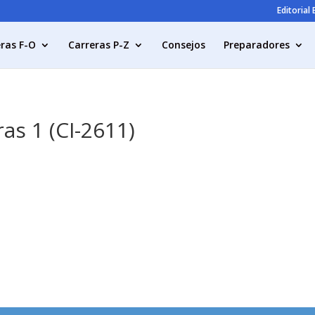
Editorial
ras F-O
Carreras P-Z
Consejos
Preparadores
as 1 (CI-2611)