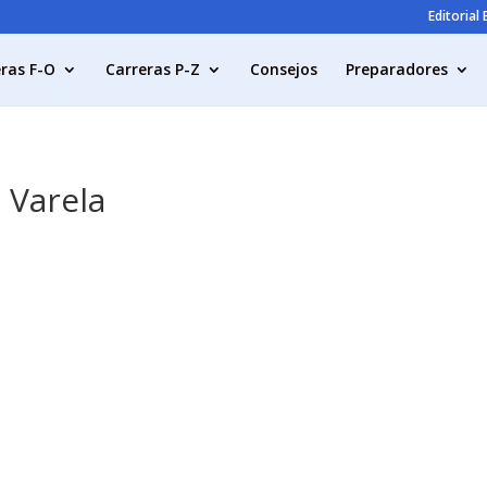
Editorial
ras F-O
Carreras P-Z
Consejos
Preparadores
a Varela