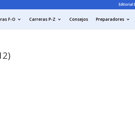
Editorial
ras F-O
Carreras P-Z
Consejos
Preparadores
12)