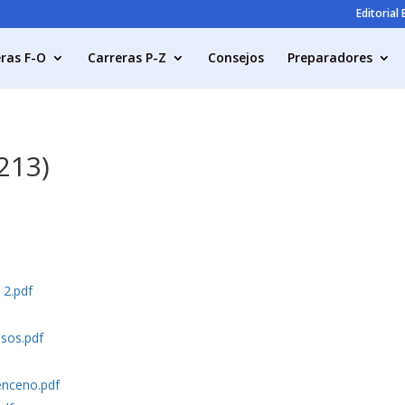
Editorial
ras F-O
Carreras P-Z
Consejos
Preparadores
3213)
 2.pdf
esos.pdf
enceno.pdf