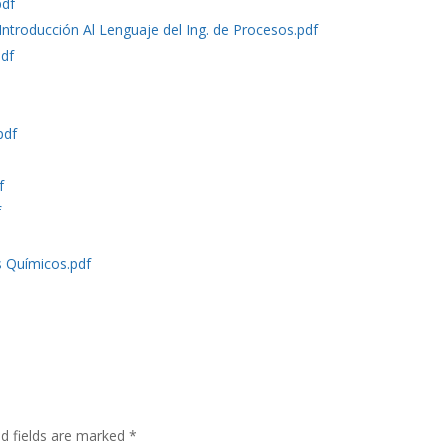
pdf
ntroducción Al Lenguaje del Ing. de Procesos.pdf
pdf
pdf
f
f
s Químicos.pdf
d fields are marked
*