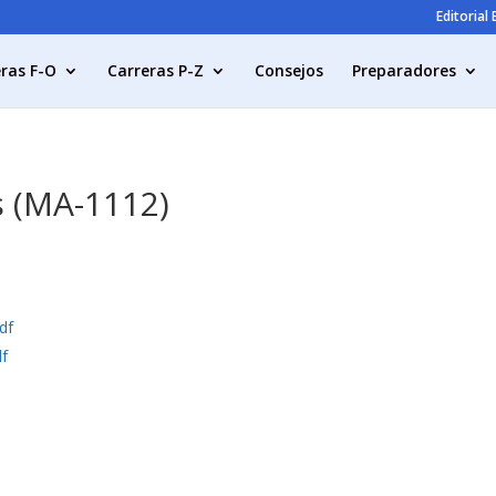
Editorial
ras F-O
Carreras P-Z
Consejos
Preparadores
s (MA-1112)
df
df