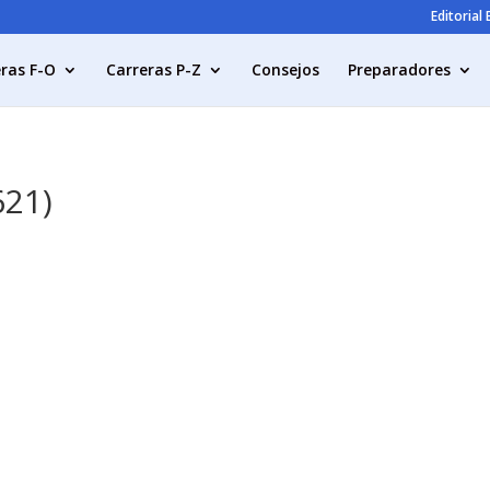
Editorial
ras F-O
Carreras P-Z
Consejos
Preparadores
621)